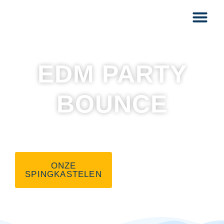
EDM PARTY
BOUNCE
Spring in het feestgedruis met ons
aan je zijde!
ONZE
NEEM CONTACT
SPINGKASTELEN
OP